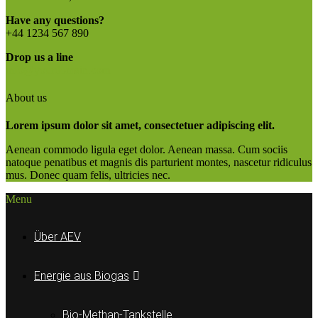
Have any questions?
+44 1234 567 890
Drop us a line
info@yourdomain.com
About us
Lorem ipsum dolor sit amet, consectetuer adipiscing elit.
Aenean commodo ligula eget dolor. Aenean massa. Cum sociis
natoque penatibus et magnis dis parturient montes, nascetur ridiculus
mus. Donec quam felis, ultricies nec.
Menu
Über AEV
Energie aus Biogas
Bio-Methan-Tankstelle