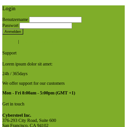
Login
Benutzername
Passwort
Anmelden
Register
|
Lost your password?
Support
Lorem ipsum dolor sit amet:
24h
/ 365days
We offer support for our customers
Mon - Fri 8:00am - 5:00pm
(GMT +1)
Get in touch
Cybersteel Inc.
376-293 City Road, Suite 600
San Francisco, CA 94102