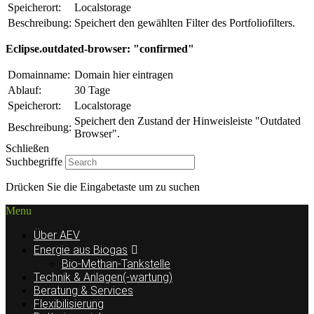
Speicherort:
Localstorage
Beschreibung:
Speichert den gewählten Filter des Portfoliofilters.
Eclipse.outdated-browser: "confirmed"
Domainname:
Domain hier eintragen
Ablauf:
30 Tage
Speicherort:
Localstorage
Speichert den Zustand der Hinweisleiste "Outdated
Beschreibung:
Browser".
Schließen
Suchbegriffe
Drücken Sie die Eingabetaste um zu suchen
Menu
Über AEV
Energie aus Biogas
Bio-Methan-Tankstelle
Technik & Anlagen(-wartung)
Beratung & Services
Flexibilisierung