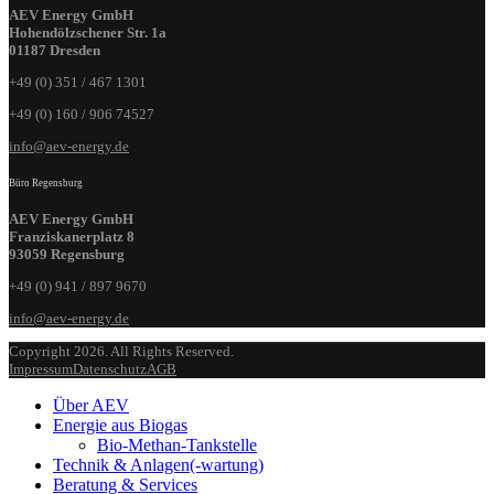
AEV Energy GmbH
Hohendölzschener Str. 1a
01187 Dresden
+49 (0) 351 / 467 1301
+49 (0) 160 / 906 74527
info@aev-energy.de
Büro Regensburg
AEV Energy GmbH
Franziskanerplatz 8
93059 Regensburg
+49 (0) 941 / 897 9670
info@aev-energy.de
Copyright 2026. All Rights Reserved.
Impressum
Datenschutz
AGB
Über AEV
Energie aus Biogas
Bio-Methan-Tankstelle
Technik & Anlagen(-wartung)
Beratung & Services