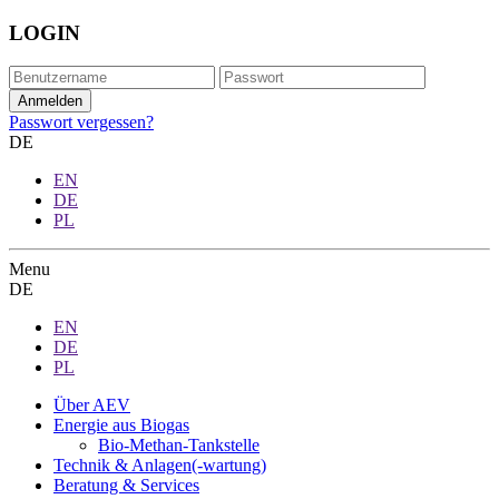
LOGIN
Passwort vergessen?
DE
EN
DE
PL
Menu
DE
EN
DE
PL
Über AEV
Energie aus Biogas
Bio-Methan-Tankstelle
Technik & Anlagen(-wartung)
Beratung & Services